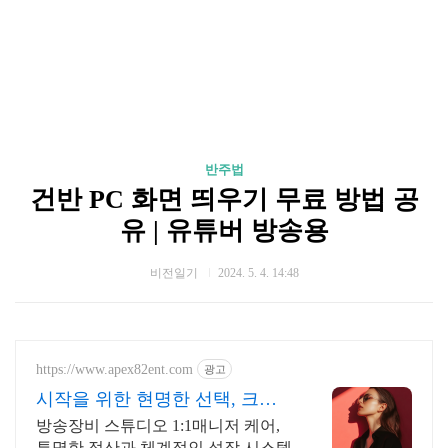
반주법
건반 PC 화면 띄우기 무료 방법 공
유 | 유튜버 방송용
비전일기
2024. 5. 4. 14:48
https://www.apex82ent.com
광고
시작을 위한 현명한 선택, 크리
에이터, BJ 상시 모집
방송장비 스튜디오 1:1매니저 케어,
투명한 정산과 체계적인 성장 시스템