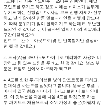
: 교회에서 자주 기도반주에 쓰이는 진행인데, 페달
포인트를 주기도 하고 강조 시에는 베이스가 널뛰게
두기도 하는 진행입니다. 사실 코드 진행 자체가 진부
하고 널리 알려진 만큼 멜로디라인을 어떻게 잡느냐
에 따라 분위기가 많이 달라지기도 하는데요. 무난한
느낌인 것 같아요. 굳이 꼽자면 일렉기타의 멱살캐리
구간이랄까요?ㅎ
인트로 = 간주 = 아웃트로(몇 번 반복할지만 결정하
면 될 것 같네요.)
3. 토닉(A)을 3도나 6도 마이너로 대리하여 사용해 비
장하고 힘 있는 느낌을 주려고 한 것 같아요. 벌스 부
분은 요정도 선에서 마무리가 되고요.
4. 4도를 향한 투-파이브를 넣어 단조로움을 피하고,
현대적인 사운드를 심었다고 봅니다. 원곡은 후렴 두
마디씩 결국 최초 4마디가 따지고 보면 다 토닉인데
요. 이 뒷부분을 다음에 나올 4도를 타깃으로 하는
투-파이브로 채움으로써 소위 가성비 좋은(어렵지 않