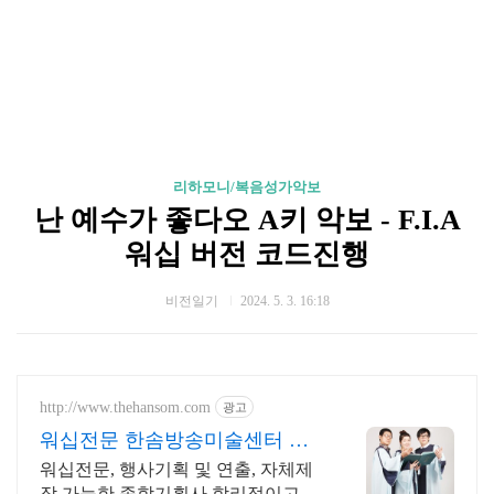
리하모니/복음성가악보
난 예수가 좋다오 A키 악보 - F.I.A
워십 버전 코드진행
비전일기
2024. 5. 3. 16:18
http://www.thehansom.com
광고
워십전문 한솜방송미술센터 당
일 배송 및 수령가능!!
워십전문, 행사기획 및 연출, 자체제
작 가능한 종합기획사 합리적이고 정