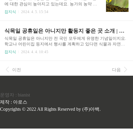
행사입니다. 진부한 데이트 코스에 권태기를 향하
에 대한 관심이 높아지고 있는데요. 농가의 농약 살
고 있는 연인이라면 창덕궁 달빛기행으로 관계에
포, 항공 촬영, 측량 등 다양한 활용도가 있어 많은
잡지식
2024. 4. 5. 15:54
활력을 불어넣어 보는 것은 어떨까요? 창덕궁 달빛
분들이 드론 자격증 취득에 대하여 알아봅니다. 드
기행 축제 이 행사는 돈화문에서 시작해 진선문, 인
론을 이용한 취업 분야도 덩달아 다양해졌습니다.
정전, 희정당, 낙선재 등을 거쳐 창덕궁만의 특별한
한편 노후 대비를 위한 수단으로도 활용하시는 분
식목일 공휴일은 아니지만 활동지 좋은 곳 소개 | 어린이집 행사 계기교육 활용
감동을 전해주는데요. 창덕궁 달빛기행 축제는 창
들도 계세요. 어떤 이유에서 이건 드론 운용을 위해
덕궁의 역사와 아름다움을 다양한 활동을..
서는 과태료를 피하기 위해 적절한 자격증이 필요
식목일 공휴일은 아니지만 전 국민 모두에게 유명한 기념일이지요.
합니다. 이번 글에서는 드론 자격증 취득 방법과 비
학교나 어린이집 등지에서 행사를 계획하고 있다면 식물과 자연의
용, 그리고 자격증 종류에 대해 알아보겠습니다. 드
소중함을 모토로 계기 교육을 해볼 수도 있고, 그 시기를 전후로 하
잡지식
2024. 4. 4. 10:45
론 자격증 종류 드론 자격증은 1종, 2종, 3종, 4종으
여 현장체험학습을 구상해 볼 수도 있습니다. 오늘은 가족이나 혹은
로 구분됩니다. 이는 드론의 중량에 따라 구분되며,
기관에서 체험학습 활동지로 쓰기에 좋을 식목일 활동지 BEST5를
각각의 자격증 종류에 따라 필요한 시험 과정이 달
소개합니다. 식목일 공휴일 재지정 해줬으면 식목일은 산림청 정보
이전
다음
라집니다. 1종: 최대 이륙중량 25kg ~ 150kg 이하
에 따르면 최초 1949년 관공서의 공휴일에 관한 건을 제정하며 공휴
2..
일로 정해졌지만, 이후 엎치락 뒤차락 하다가 결국 2006년 기념일로
지정되면서 공휴일에서 제외되었습니다. 식목일의 영문명은 'Nation
al Arbor Day'이며, 한자명칭으로 植木日입니다. 식목일의 유래 자세
운영자 : bianist
히 알아보기 식목일 가족 나들이 가기 좋은 ..
제작 : 아로스
Copyrights © 2022 All Rights Reserved by (주)아백.