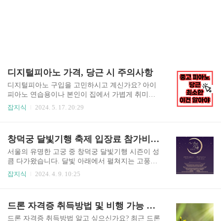
디지털피아노 가격, 당근 시 주의사항
디지털피아노 구입을 고민하시고 계신가요? 아이
피아노 연습용이나 본인이 집에서 가볍게 취미용
으로 쓰실 용도라면 오늘의 포스팅을 집중해 주시
잡지식
2024. 5. 17. 20:29
기 바랍니다. 위의 용도로 디지털피아노 가격 알아
보신다면 아래 글을 반드시 먼저 읽어보시고, 판단
하시면 좋습니다.(최근 당근으로 물먹고 열폭해서
창덕궁 달빛기행 축제 입장료 참가비 예약 방법
쓰는 글!!) 디지털피아노 VS 전자피아노 보통 디지
털피아노라고 하면 어쿠스틱 피아노의 대용으로
서울의 유명한 고궁 중 창덕궁 달빛기행 시즌이 성
전자적으로 소리를 내는 피아노의 형태에 가까운
큼 다가왔습니다. 달빛 아래에서 펼쳐지는 고풍스
기계를 뜻하죠. 피아노와 외형이 비슷하게 생겼지
러운 궁궐 탐방은 연인과 함께하기 낭만적인 데이
잡지식
2024. 4. 9. 10:25
만, 가장 큰 차이점은 울릴 현이나 아날로그 해머가
트 코스인데요? 단, 이 낭만적인 데이트 코스는 10
없이 각 건반에 할당된 녹음된 디지털 음원으로 소
0% 사전 예약제로만 운영되므로 마감 전에 서둘러
리가 나오기 때문에 부피를 조금 덜 차지한다는 것
예매하시기 바랍니다. 창덕궁 달빛기행 예매하러
드론 자격증 취득방법 및 비행 가능 지역 위반 과태료
입니다. 건반과 하부를 지탱해 주는 일체형 스탠드
가기▶ 창덕궁 달빛기행 축제는 서울의 봄밤을 빛
(보통 나무처럼 생김) 정도로 이루어져 ..
내며 창덕궁의 아름다움을 경험할 수 있는 특별한
드론 자격증 취득방법 알고 싶으신가요? 최근 드론